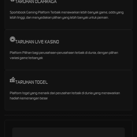
TARUHAN OLAHRAGA
Sportsbook Gaming Platform Terbaik menawarkan lebih banyak game, odds yang
lebih tinggi, dan menyediakan pilihan yang lebih banyak untuk pemain.
TARUHAN LIVE KASINO
Platform Pilihan bagi perusahaan-perusahaan terbaik di dunia, dengan pilihan
variasi game terbanyak
TARUHAN TOGEL
Platform togel yang menarik dari perusahan terbaik di dunia yang menawarkan
hadiah kemenangan besar