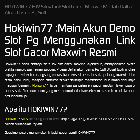
HOKIWIN77 HW Situs Link Slot Gacor Maxwin Mudah Daftar
Akun Demo Pg Soft
Hokiwin77 :Main Akun Demo
Slot Pg Menggunakan Link
Slot Gacor Maxwin Resmi
Hokiwin77 hadir sebagai situs link slot gacor maxwin terpercaya, menghadirkan akses
praktis menuju permainan populer. Proses daftar akun demo Pg Soft dibuat lebih ringkas
supaya member baru langsung merasakan sensasi bermain serta peluang maxwin. Link
resmi selalu aktif, menjaga stabilitas server sekaligus memastikan jalur aman saat login
maupun bermain.
Hokiwin77
terus memberi pengalaman gacor modern lewat promo,
bonus, serta fitur akun demo yang mempermudah latihan sebelum masuk ke mode taruhan
sesungguhnya.
Apa itu HOKIWIN77?
Hokiwin77 situs
link slot gacor maxwin
terpercaya dengan akses stabil, server cepat, serta
pilihan akun demo Pg Soft.
Bagaimana cara menemukan link slot gacor resmi HOKIWIN77?