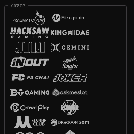
Arcade