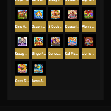
Dino Hunter
Ocean Lord
3 Gods Fishing
Dessert Party
Plants vs. Dinos
Crazy Bartender
Bingo Fishing
Conqueror's Treasure
Cat Fishing
Lion's Orb
Gods Slash Fish
Jump & Jump